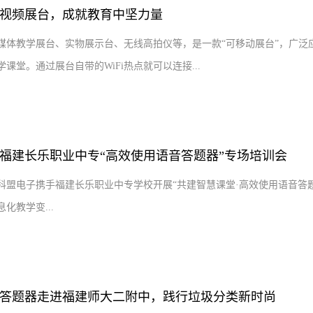
视频展台，成就教育中坚力量
媒体教学展台、实物展示台、无线高拍仪等，是一款“可移动展台”，广泛
课堂。通过展台自带的WiFi热点就可以连接...
福建长乐职业中专“高效使用语音答题器”专场培训会
下午，科盟电子携手福建长乐职业中专学校开展“共建智慧课堂·高效使用语音答
化教学变...
答题器走进福建师大二附中，践行垃圾分类新时尚