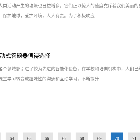
人类活动产生的垃圾也日益增多，它们正以惊人的速度充斥着我们美丽的
保护地球，爱护环境，人人有责。为了积极响应...
动式答题器值得选择
各个领域都引进了较为先进的智能化设备，在学校和培训机构中，人们已
堂学习转变成趣味性的沟通和互动学习，不断提升...
64
65
66
67
68
69
70
71