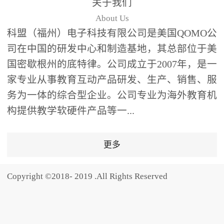
关于我们
题器快速响应，系统实时
About Us
统计答题数据并生成可视
科盟（福州）电子科技有限公司是美国QOMO公
化图表，让教师瞬间掌握
司在中国的研发中心和制造基地，其总部位于美
学生知识掌握情况。主观
国密歇根州的底特律。公司成立于2007年，是一
反馈：包含简答题、观点
家专业从事教育互动产品研发、生产、销售、服
阐述等开放式互动，鼓励
学生自由表达思考过程，
务为一体的综合型企业。公司专业为海外教育机
培养批判性思维与表达能
构提供教学软硬件产品等一...
力，尤其适合语文、思政
等需要深度思考的学科。
更多
随机点名：打破传统点名
的枯燥感，通过随机抽取
Copyright ©2018- 2019 .All Rights Reserved
功能增加课堂趣味性，同
时确保每位学生都有平等
的参与机会。数据驱动教
学，实现个性化辅导QVote