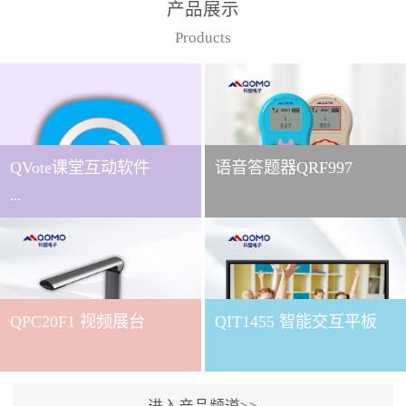
产品展示
Products
QVote课堂互动软件
语音答题器QRF997
...
下载QVote授课软件课堂互
动的质量直接影响教学效
QPC20F1 视频展台
QIT1455 智能交互平板
果与学生参与度。作为
QOMO旗下专为教学场景
打造的互动授课软件，
QVote 以 “让每一堂课都充