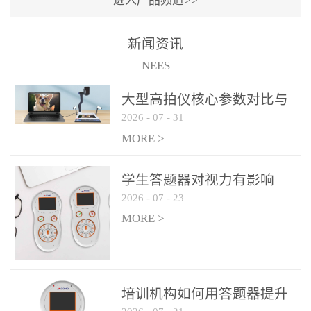
进入产品频道>>
满活力” 为核心目标，通过
轻量化操作、多样化互动
新闻资讯
功能与数据化教学分析，
NEES
为教师提供了一套完整的
课堂互动解决方案，重新
大型高拍仪核心参数对比与
定义了师生互动的新模
2026
-
07
-
31
选购建议
式。极简操作，轻松融入
MORE >
教学流程QVote 深谙教师
教学节奏的重要性，采用
学生答题器对视力有影响
“零学习成本” 的设计理
2026
-
07
-
23
吗？
念，教师无需复杂培训即
MORE >
可快速上手。软件支持与
PPT、白板等常用教学工具
无缝衔接，开课只需简单
几步：打开软件、选择互
培训机构如何用答题器提升
动模式、发起互动任务，