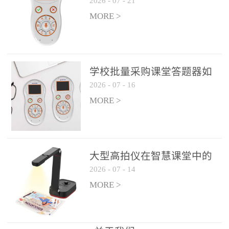
2026
-
07
-
21
学生专注度
整个过程不超过 30 秒，完
MORE >
美融入正常教学流程，避
免打断课堂连贯性。无论
是课前预习检测、课中重
点讲解互动，还是课后即
学校批量采购课堂答题器如
时反馈，QVote 都能灵活
2026
-
07
-
16
何选厂家
适配不同教学环节需求，
MORE >
让教师专注于教学内容本
身，而非技术操作。多元
互动形式，激活课堂参与
热情QVote 提供了丰富的
大型高拍仪在智慧课堂中的
互动功能矩阵，满足不同
2026
-
07
-
14
实际应用
学科、不同教学目标的互
MORE >
动需求：即时答题：支持
单选题、多选题、判断题
等基础题型，学生通过答