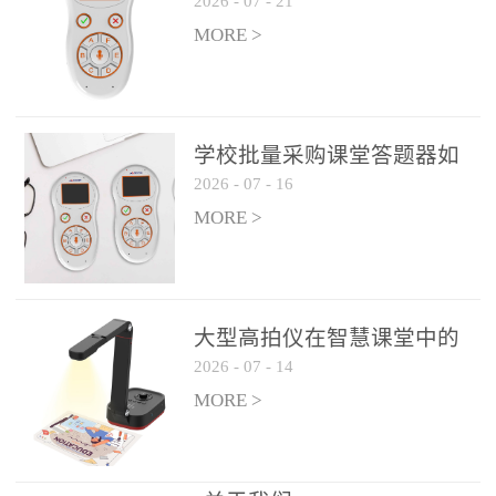
2026
-
07
-
21
学生专注度
整个过程不超过 30 秒，完
MORE >
美融入正常教学流程，避
免打断课堂连贯性。无论
是课前预习检测、课中重
点讲解互动，还是课后即
学校批量采购课堂答题器如
时反馈，QVote 都能灵活
2026
-
07
-
16
何选厂家
适配不同教学环节需求，
MORE >
让教师专注于教学内容本
身，而非技术操作。多元
互动形式，激活课堂参与
热情QVote 提供了丰富的
大型高拍仪在智慧课堂中的
互动功能矩阵，满足不同
2026
-
07
-
14
实际应用
学科、不同教学目标的互
MORE >
动需求：即时答题：支持
单选题、多选题、判断题
等基础题型，学生通过答