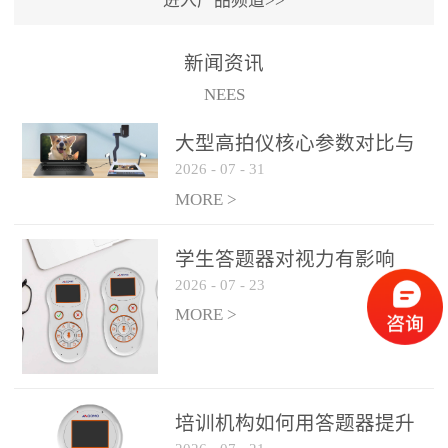
进入产品频道>>
满活力” 为核心目标，通过
轻量化操作、多样化互动
新闻资讯
功能与数据化教学分析，
NEES
为教师提供了一套完整的
课堂互动解决方案，重新
大型高拍仪核心参数对比与
定义了师生互动的新模
2026
-
07
-
31
选购建议
式。极简操作，轻松融入
MORE >
教学流程QVote 深谙教师
教学节奏的重要性，采用
学生答题器对视力有影响
“零学习成本” 的设计理
2026
-
07
-
23
吗？
念，教师无需复杂培训即
MORE >
可快速上手。软件支持与
PPT、白板等常用教学工具
无缝衔接，开课只需简单
几步：打开软件、选择互
培训机构如何用答题器提升
动模式、发起互动任务，