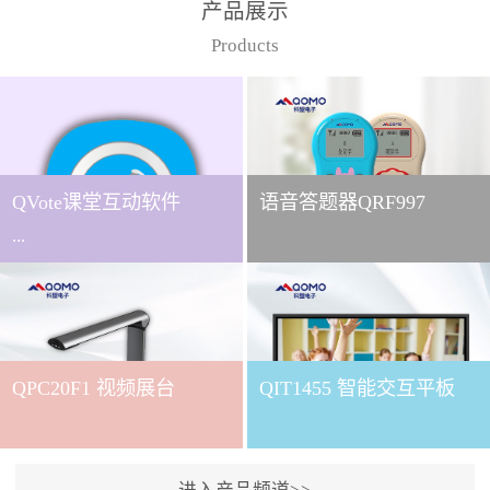
产品展示
Products
QVote课堂互动软件
语音答题器QRF997
...
下载QVote授课软件课堂互
动的质量直接影响教学效
QPC20F1 视频展台
QIT1455 智能交互平板
果与学生参与度。作为
QOMO旗下专为教学场景
打造的互动授课软件，
QVote 以 “让每一堂课都充