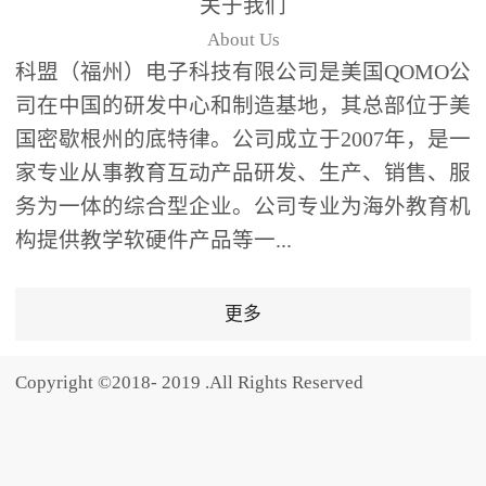
关于我们
题器快速响应，系统实时
About Us
统计答题数据并生成可视
科盟（福州）电子科技有限公司是美国QOMO公
化图表，让教师瞬间掌握
司在中国的研发中心和制造基地，其总部位于美
学生知识掌握情况。主观
国密歇根州的底特律。公司成立于2007年，是一
反馈：包含简答题、观点
家专业从事教育互动产品研发、生产、销售、服
阐述等开放式互动，鼓励
学生自由表达思考过程，
务为一体的综合型企业。公司专业为海外教育机
培养批判性思维与表达能
构提供教学软硬件产品等一...
力，尤其适合语文、思政
等需要深度思考的学科。
更多
随机点名：打破传统点名
的枯燥感，通过随机抽取
Copyright ©2018- 2019 .All Rights Reserved
功能增加课堂趣味性，同
时确保每位学生都有平等
的参与机会。数据驱动教
学，实现个性化辅导QVote