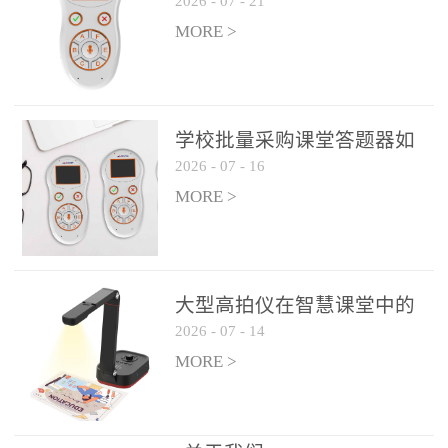
2026
-
07
-
21
学生专注度
整个过程不超过 30 秒，完
MORE >
美融入正常教学流程，避
免打断课堂连贯性。无论
是课前预习检测、课中重
点讲解互动，还是课后即
学校批量采购课堂答题器如
时反馈，QVote 都能灵活
2026
-
07
-
16
何选厂家
适配不同教学环节需求，
MORE >
让教师专注于教学内容本
身，而非技术操作。多元
互动形式，激活课堂参与
热情QVote 提供了丰富的
大型高拍仪在智慧课堂中的
互动功能矩阵，满足不同
2026
-
07
-
14
实际应用
学科、不同教学目标的互
MORE >
动需求：即时答题：支持
单选题、多选题、判断题
等基础题型，学生通过答