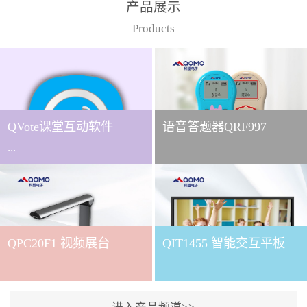
产品展示
Products
QVote课堂互动软件
语音答题器QRF997
...
下载QVote授课软件课堂互
动的质量直接影响教学效
QPC20F1 视频展台
QIT1455 智能交互平板
果与学生参与度。作为
QOMO旗下专为教学场景
打造的互动授课软件，
QVote 以 “让每一堂课都充