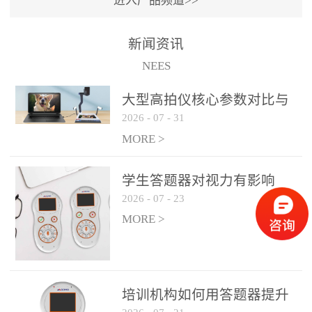
进入产品频道>>
满活力” 为核心目标，通过
轻量化操作、多样化互动
新闻资讯
功能与数据化教学分析，
NEES
为教师提供了一套完整的
课堂互动解决方案，重新
大型高拍仪核心参数对比与
定义了师生互动的新模
2026
-
07
-
31
选购建议
式。极简操作，轻松融入
MORE >
教学流程QVote 深谙教师
教学节奏的重要性，采用
学生答题器对视力有影响
“零学习成本” 的设计理
2026
-
07
-
23
吗？
念，教师无需复杂培训即
MORE >
可快速上手。软件支持与
PPT、白板等常用教学工具
无缝衔接，开课只需简单
几步：打开软件、选择互
培训机构如何用答题器提升
动模式、发起互动任务，