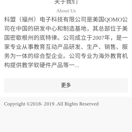
关于我们
题器快速响应，系统实时
About Us
统计答题数据并生成可视
科盟（福州）电子科技有限公司是美国QOMO公
化图表，让教师瞬间掌握
司在中国的研发中心和制造基地，其总部位于美
学生知识掌握情况。主观
国密歇根州的底特律。公司成立于2007年，是一
反馈：包含简答题、观点
家专业从事教育互动产品研发、生产、销售、服
阐述等开放式互动，鼓励
学生自由表达思考过程，
务为一体的综合型企业。公司专业为海外教育机
培养批判性思维与表达能
构提供教学软硬件产品等一...
力，尤其适合语文、思政
等需要深度思考的学科。
更多
随机点名：打破传统点名
的枯燥感，通过随机抽取
Copyright ©2018- 2019 .All Rights Reserved
功能增加课堂趣味性，同
时确保每位学生都有平等
的参与机会。数据驱动教
学，实现个性化辅导QVote