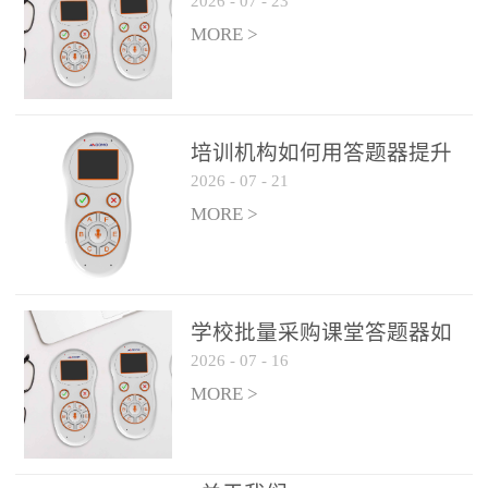
2026
-
07
-
23
吗？
整个过程不超过 30 秒，完
MORE >
美融入正常教学流程，避
免打断课堂连贯性。无论
是课前预习检测、课中重
点讲解互动，还是课后即
培训机构如何用答题器提升
时反馈，QVote 都能灵活
2026
-
07
-
21
学生专注度
适配不同教学环节需求，
MORE >
让教师专注于教学内容本
身，而非技术操作。多元
互动形式，激活课堂参与
热情QVote 提供了丰富的
学校批量采购课堂答题器如
互动功能矩阵，满足不同
2026
-
07
-
16
何选厂家
学科、不同教学目标的互
MORE >
动需求：即时答题：支持
单选题、多选题、判断题
等基础题型，学生通过答