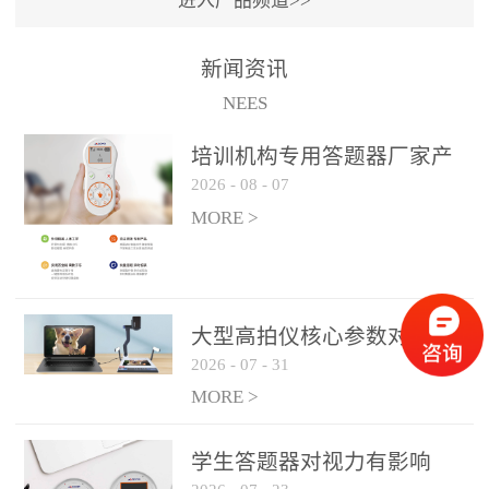
进入产品频道>>
满活力” 为核心目标，通过
轻量化操作、多样化互动
新闻资讯
功能与数据化教学分析，
NEES
为教师提供了一套完整的
课堂互动解决方案，重新
培训机构专用答题器厂家产
定义了师生互动的新模
2026
-
08
-
07
品方案
式。极简操作，轻松融入
MORE >
教学流程QVote 深谙教师
教学节奏的重要性，采用
“零学习成本” 的设计理
念，教师无需复杂培训即
大型高拍仪核心参数对比与
可快速上手。软件支持与
2026
-
07
-
31
选购建议
PPT、白板等常用教学工具
MORE >
无缝衔接，开课只需简单
几步：打开软件、选择互
学生答题器对视力有影响
动模式、发起互动任务，