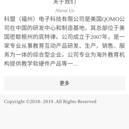
关于我们
题器快速响应，系统实时
About Us
统计答题数据并生成可视
科盟（福州）电子科技有限公司是美国QOMO公
化图表，让教师瞬间掌握
司在中国的研发中心和制造基地，其总部位于美
学生知识掌握情况。主观
国密歇根州的底特律。公司成立于2007年，是一
反馈：包含简答题、观点
家专业从事教育互动产品研发、生产、销售、服
阐述等开放式互动，鼓励
学生自由表达思考过程，
务为一体的综合型企业。公司专业为海外教育机
培养批判性思维与表达能
构提供教学软硬件产品等一...
力，尤其适合语文、思政
等需要深度思考的学科。
更多
随机点名：打破传统点名
的枯燥感，通过随机抽取
Copyright ©2018- 2019 .All Rights Reserved
功能增加课堂趣味性，同
时确保每位学生都有平等
的参与机会。数据驱动教
学，实现个性化辅导QVote