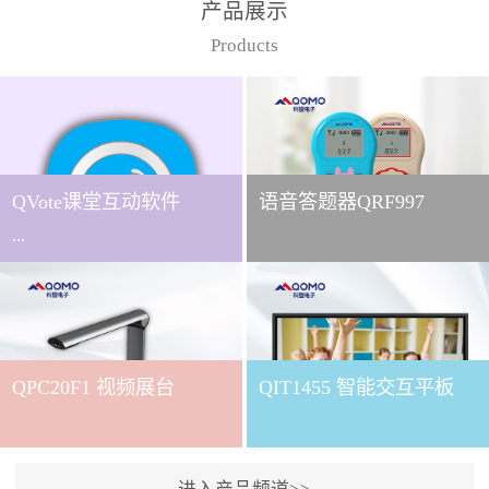
产品展示
Products
QVote课堂互动软件
语音答题器QRF997
...
下载QVote授课软件课堂互
动的质量直接影响教学效
QPC20F1 视频展台
QIT1455 智能交互平板
果与学生参与度。作为
QOMO旗下专为教学场景
打造的互动授课软件，
QVote 以 “让每一堂课都充