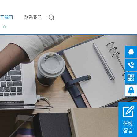
于我们
联系我们
在线
留言