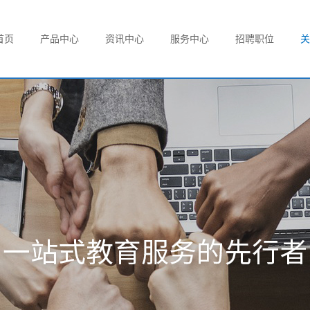
首页
产品中心
资讯中心
服务中心
招聘职位
关